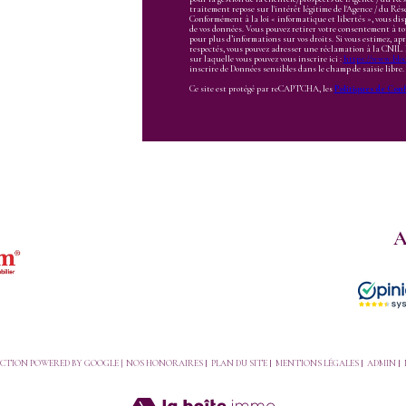
traitement repose sur l'intérêt légitime de l'Agence / du Ré
Conformément à la loi « informatique et libertés », vous dispo
de vos données. Vous pouvez retirer votre consentement à t
pour plus d’informations sur vos droits. Si vous estimez, apr
respectés, vous pouvez adresser une réclamation à la CNIL. 
sur laquelle vous pouvez vous inscrire ici :
https://www.bloct
inscrire de Données sensibles dans le champ de saisie libre.
Ce site est protégé par reCAPTCHA, les
Politiques de Conf
DUCTION POWERED BY GOOGLE |
NOS HONORAIRES
PLAN DU SITE
MENTIONS LÉGALES
ADMIN