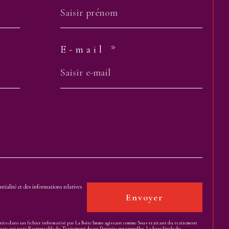
E-mail *
01.80.87.40.60
contact@adequadom.com
59 avenue de la Marne
92600
ASNIÈRES-SUR-SEINE
ntialité et des informations relatives
Envoyer
strées dans un fichier informatisé par La Boite Immo agissant comme Sous-traitant du traitement
Réseau qui reste Responsable du Traitement de vos Données personnelles. La base légale du