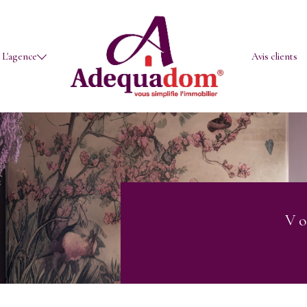
L'agence
Avis clients
Locations
Nos agences
Voir les
27
annonces
uer
Estimer
BUDGET
ée