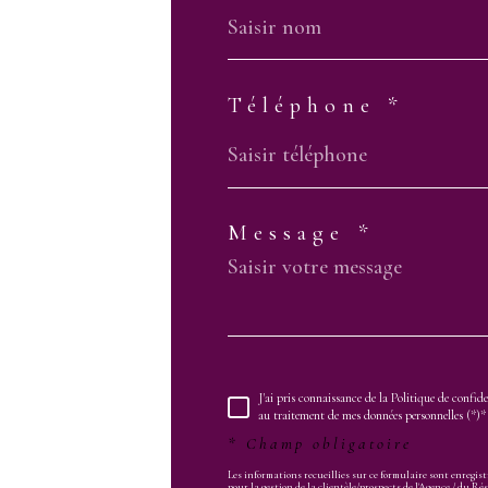
Téléphone *
01.80.88.50.30
contact@adequadom.com
51 rue Paul Déroulède
Message *
92270
BOIS-COLOMBES
J'ai pris connaissance de la Politique de confide
au traitement de mes données personnelles (*)*
* Champ obligatoire
Les informations recueillies sur ce formulaire sont enregi
pour la gestion de la clientèle/prospects de l'Agence / du 