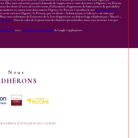
seau. Elles sont conservées jusqu'à demande de suppression et sont destinées à l'Agence / au Réseau.
sez des droits d’accès, de rectification, d’effacement, d’opposition, de limitation et de portabilité
out moment en contactant directement l’Agence / Le Réseau. Consultez le site
https://cnil.fr/fr
ès avoir contacté l'Agence / le Réseau, que vos droits « Informatique et Libertés » ne sont pas
Nous vous informons de l’existence de la liste d'opposition au démarchage téléphonique « Bloctel »,
el.gouv.fr
. Dans le cadre de la protection des Données personnelles, nous vous invitons à ne pas
identialité
et es
Conditions d'utilisation
de Google s'appliquent.
Nous
ADHÉRONS
NOS LIENS
POLITIQUE RGPD
COOKIES