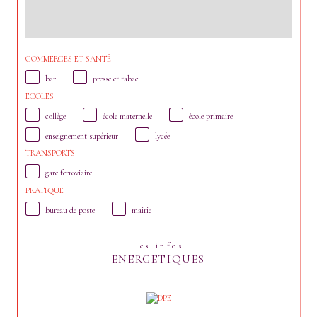
COMMERCES ET SANTÉ
bar
presse et tabac
ECOLES
collège
école maternelle
école primaire
enseignement supérieur
lycée
TRANSPORTS
gare ferroviaire
PRATIQUE
bureau de poste
mairie
Les infos
ENERGETIQUES