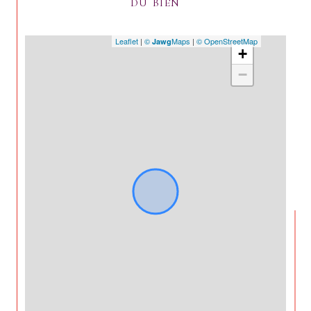
DU BIEN
Leaflet
|
©
Maps
|
© OpenStreetMap
Jawg
+
−