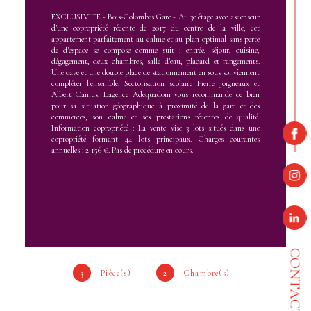
EXCLUSIVITE - Bois-Colombes Gare - Au 3e étage avec ascenseur
d'une copropriété récente de 2017 du centre de la ville, cet
appartement parfaitement au calme et au plan optimal sans perte
de d'espace se compose comme suit : entrée, séjour, cuisine,
dégagement, deux chambres, salle d'eau, placard et rangements.
Une cave et une double place de stationnement en sous sol viennent
compléter l'ensemble. Sectorisation scolaire Pierre Joigneaux et
Albert Camus. L'agence Adequadom vous recommande ce bien
pour sa situation géographique à proximité de la gare et des
commerces, son calme et ses prestations récentes de qualité.
Information copropriété : La vente vise 3 lots situés dans une
copropriété formant 44 lots principaux. Charges courantes
annuelles : 2 156 €. Pas de procédure en cours.
CONTACT
3
Pièce(s)
2
Chambre(s)