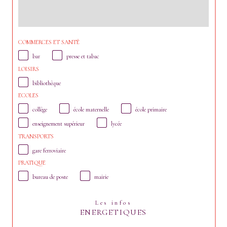
COMMERCES ET SANTÉ
bar
presse et tabac
LOISIRS
bibliothèque
ECOLES
collège
école maternelle
école primaire
enseignement supérieur
lycée
TRANSPORTS
gare ferroviaire
PRATIQUE
bureau de poste
mairie
Les infos
ENERGETIQUES