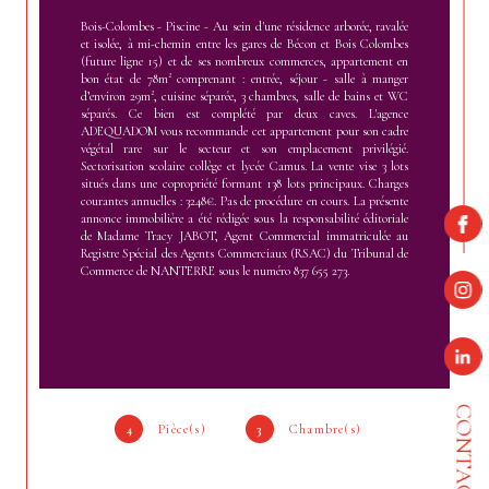
Bois-Colombes - Piscine - Au sein d'une résidence arborée, ravalée
et isolée, à mi-chemin entre les gares de Bécon et Bois Colombes
(future ligne 15) et de ses nombreux commerces, appartement en
bon état de 78m² comprenant : entrée, séjour - salle à manger
d’environ 29m², cuisine séparée, 3 chambres, salle de bains et WC
séparés. Ce bien est complété par deux caves. L'agence
ADEQUADOM vous recommande cet appartement pour son cadre
végétal rare sur le secteur et son emplacement privilégié.
Sectorisation scolaire collège et lycée Camus. La vente vise 3 lots
situés dans une copropriété formant 138 lots principaux. Charges
courantes annuelles : 3248€. Pas de procédure en cours. La présente
annonce immobilière a été rédigée sous la responsabilité éditoriale
de Madame Tracy JABOT, Agent Commercial immatriculée au
Registre Spécial des Agents Commerciaux (RSAC) du Tribunal de
Commerce de NANTERRE sous le numéro 837 655 273.
CONTACT
4
Pièce(s)
3
Chambre(s)