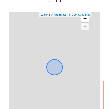
DU BIEN
Leaflet
|
©
Maps
|
© OpenStreetMap
Jawg
+
−