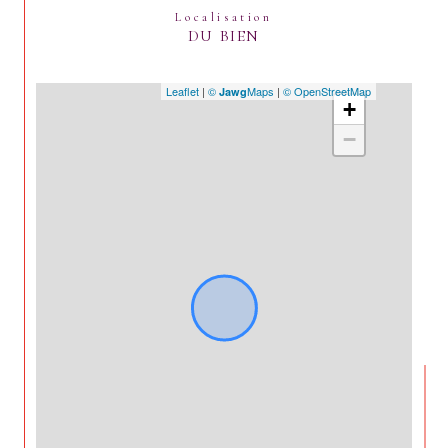
Localisation
DU BIEN
Leaflet
|
©
Maps
|
© OpenStreetMap
Jawg
+
−