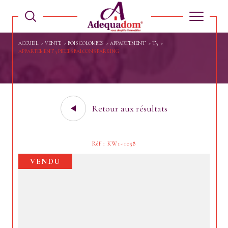
ACCUEIL
VENTE
BOIS COLOMBES
APPARTEMENT
T5
APPARTEMENT 5 PIECES BALCONS PARKING
Retour aux résultats
Réf : KW1-1058
VENDU