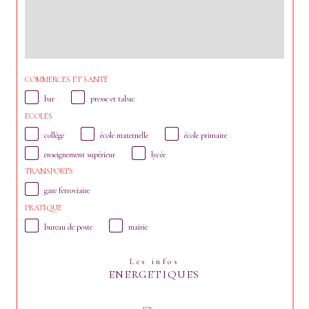
COMMERCES ET SANTÉ
bar
presse et tabac
ECOLES
collège
école maternelle
école primaire
enseignement supérieur
lycée
TRANSPORTS
gare ferroviaire
PRATIQUE
bureau de poste
mairie
Les infos
ENERGETIQUES