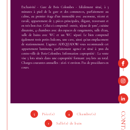
Exclusivité - Gare de Bois Colombes - Idéalement situé, à 3
minutes à pied de la gare et des commerces, parfaitement au
calme, au premier étage d'un immeuble avec ascenseur, récent et
ravalé, appartement de 5 pièces principales, élégant, traversant et
en très bon état. Celui-ci comprend : entrée, séjour de 30m², cuisine
dinatoire, 4 chambres avec des espaces de rangements, salle d'eau,
salle de bains avec WC et un WC séparé. Le bien comprend
également trois petits balcons, une cave, ainsi qu'un emplacement
de stationnement. L'agence ADEQUADOM vous recommande cet
appartement lumineux, parfaitement agencé et situé à 3mn du
centre-ville de Bois-Colombes. Information copropriété : La vente
vise 3 lots situés dans une copropriété formant 209 lots au total.
Charges courantes annuelles : 2616 € environ. Pas de procédures en
cours.
CONTACT
5
Pièce(s)
4
Chambre(s)
1
Salle(s) de bain