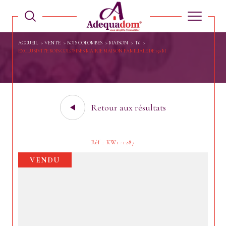
ACCUEIL
VENTE
BOIS COLOMBES
MAISON
T6
EXCLUSIVITE BOIS COLOMBES MAIRIE MAISON FAMILIALE DE 150 M
Retour aux résultats
Réf : KW1-1287
VENDU