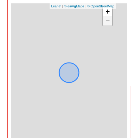
Leaflet
|
©
Maps
|
© OpenStreetMap
Jawg
+
−