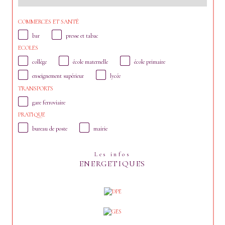
COMMERCES ET SANTÉ
bar
presse et tabac
ECOLES
collège
école maternelle
école primaire
enseignement supérieur
lycée
TRANSPORTS
gare ferroviaire
PRATIQUE
bureau de poste
mairie
Les infos
ENERGETIQUES