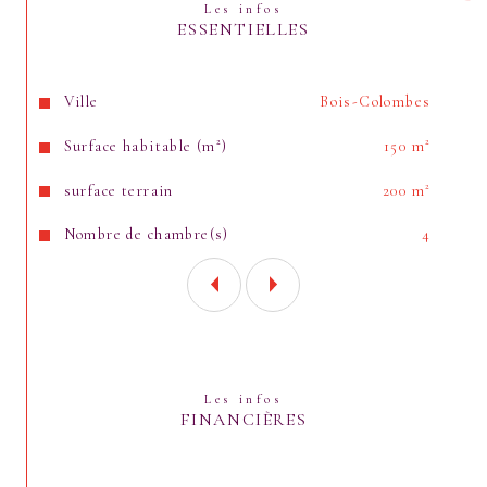
Commerciaux (RSAC) du Tribunal de Commerce de Nanterre
Les infos
sous le numéro 817 778 574.
ESSENTIELLES
Caractéristiques
Valeurs
Ville
Bois-Colombes
Surface habitable (m²)
150 m²
surface terrain
200 m²
Nombre de chambre(s)
4
Les infos
FINANCIÈRES