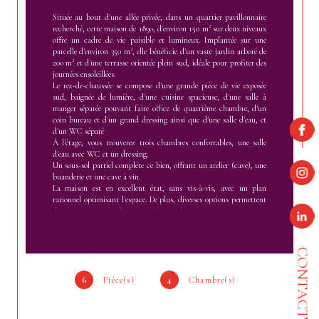
Située au bout d'une allée privée, dans un quartier pavillonnaire
recherché, cette maison de 1890, d'environ 150 m² sur deux niveaux
offre un cadre de vie paisible et lumineux. Implantée sur une
parcelle d'environ 350 m², elle bénéficie d'un vaste jardin arboré de
200 m² et d'une terrasse orientée plein sud, idéale pour profiter des
journées ensoleillées.
Le rez-de-chaussée se compose d'une grande pièce de vie exposée
sud, baignée de lumière, d'une cuisine spacieuse, d'une salle à
manger séparée pouvant faire office de quatrième chambre, d'un
coin bureau et d'un grand dressing ainsi que d'une salle d'eau, et
d'un WC séparé
À l'étage, vous trouverez trois chambres confortables, une salle
d'eau avec WC et un dressing.
Un sous-sol partiel complète ce bien, offrant un atelier (cave), une
buanderie et une cave à vin.
La maison est en excellent état, sans vis-à-vis, avec un plan
rationnel optimisant l'espace. De plus, diverses options permettent
d'envisager un agrandissement selon vos besoins.
Une dépendance de 20 m² à aménager est également incluse, offrant
un espace de rangement supplémentaire ou la possibilité de créer
un espace personnalisé selon vos envies.
CONTACT
Ce bien rare allie le charme de l'ancien à la modernité, offrant un
cadre de vie idéal pour une famille.
N'hésitez pas à nous contacter pour plus d'informations ou pour
6
Pièce(s)
4
Chambre(s)
organiser une visite. La présente annonce immobilière a été rédigée
sous la responsabilité éditoriale de Madame Anne COMPAIN,
Agent commercial immatriculée au Registre Spécial des Agents