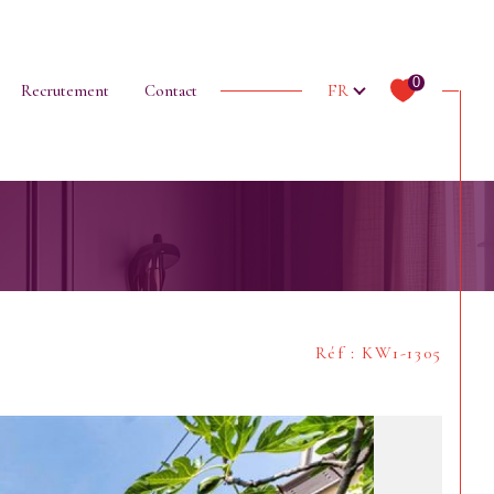
Biens vendus
L'équipe
Langue
0
FR
Recrutement
Contact
Filtrer
Réf : KW1-1305
Réinitialiser les filtres