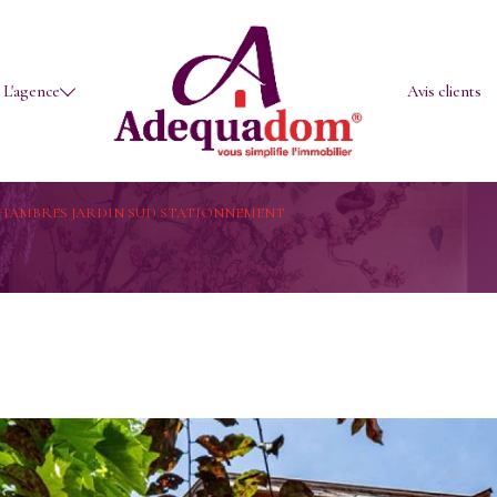
Locations
Nos agences
L'agence
Avis clients
Voir les
1
annonces
CHAMBRES JARDIN SUD STATIONNEMENT
uer
Estimer
1
BUDGET
LOCALISATION
ée
5 Pièces