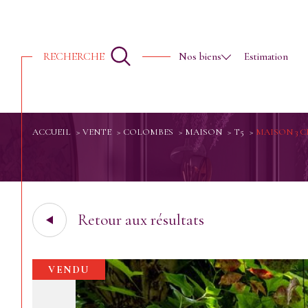
Ventes
Qui sommes nous ?
RECHERCHE
Nos biens
Estimation
ACCUEIL
VENTE
COLOMBES
MAISON
T5
MAISON 3 
Acheter
Lo
1
TYPE DE BIEN
résidentiel
à l'ann
Retour aux résultats
de l'immo pro
Maison
92700 - Colombes
VENDU