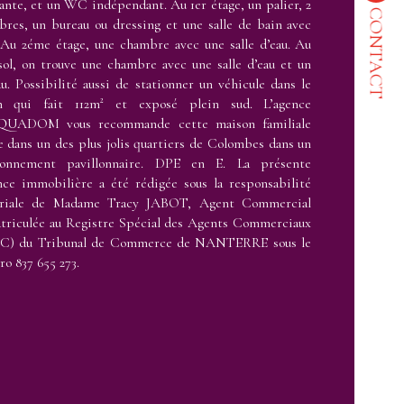
ante, et un WC indépendant. Au 1er étage, un palier, 2
CONTACT
res, un bureau ou dressing et une salle de bain avec
stiques
Valeurs
bre de pièces
Au 2éme étage, une chambre avec une salle d’eau. Au
sol, on trouve une chambre avec une salle d’eau et un
u. Possibilité aussi de stationner un véhicule dans le
enseur
in qui fait 112m² et exposé plein sud. L’agence
UADOM vous recommande cette maison familiale
de salle de bains
e dans un des plus jolis quartiers de Colombes dans un
ronnement pavillonnaire. DPE en E. La présente
ce immobilière a été rédigée sous la responsabilité
de salle d'eau
oriale de Madame Tracy JABOT, Agent Commercial
triculée au Registre Spécial des Agents Commerciaux
C) du Tribunal de Commerce de NANTERRE sous le
o 837 655 273.