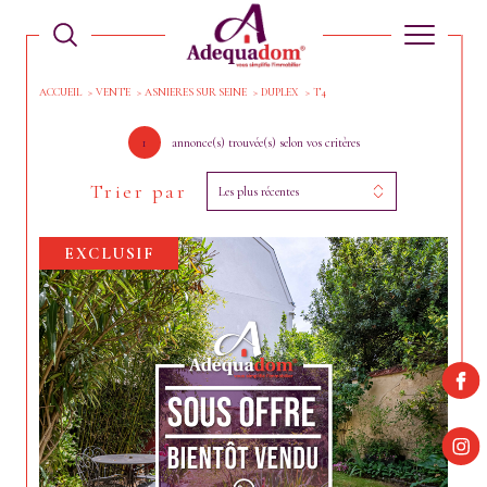
ACCUEIL
VENTE
ASNIERES SUR SEINE
DUPLEX
T4
1
annonce(s) trouvée(s) selon vos critères
Trier par
Les plus récentes
EXCLUSIF