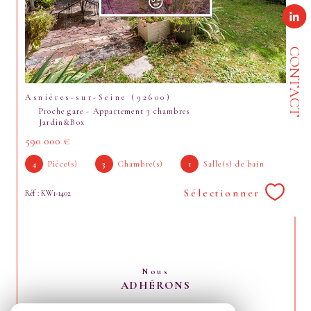
CONTACT
Asnières-sur-Seine (92600)
Proche gare - Appartement 3 chambres
Jardin&Box
590 000 €
4
Pièce(s)
3
Chambre(s)
1
Salle(s) de bain
Sélectionner
Réf : KW1-1402
Nous
ADHÉRONS