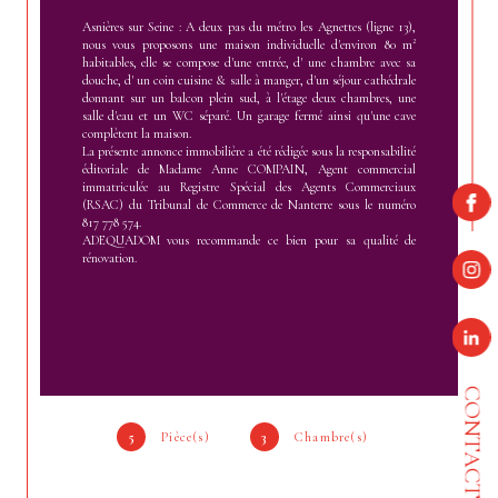
Asnières sur Seine : A deux pas du métro les Agnettes (ligne 13),
nous vous proposons une maison individuelle d'environ 80 m²
habitables, elle se compose d'une entrée, d' une chambre avec sa
douche, d' un coin cuisine & salle à manger, d'un séjour cathédrale
donnant sur un balcon plein sud, à l'étage deux chambres, une
salle d'eau et un WC séparé. Un garage fermé ainsi qu'une cave
complètent la maison.
La présente annonce immobilière a été rédigée sous la responsabilité
éditoriale de Madame Anne COMPAIN, Agent commercial
immatriculée au Registre Spécial des Agents Commerciaux
(RSAC) du Tribunal de Commerce de Nanterre sous le numéro
817 778 574.
ADEQUADOM vous recommande ce bien pour sa qualité de
rénovation.
CONTACT
5
Pièce(s)
3
Chambre(s)