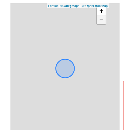
Leaflet
|
©
Maps
|
© OpenStreetMap
Jawg
+
−