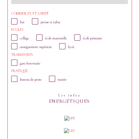
COMMERCES ET SANTÉ
bar
presse et tabac
ECOLES
collège
école maternelle
école primaire
enseignement supérieur
lycée
TRANSPORTS
gare ferroviaire
PRATIQUE
bureau de poste
mairie
Les infos
ENERGETIQUES